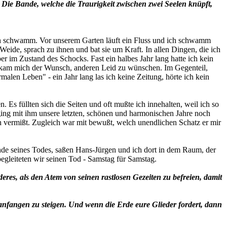
 Die Bande, welche die Traurigkeit zwischen zwei Seelen knüpft,
Ich schwamm. Vor unserem Garten läuft ein Fluss und ich schwamm
Weide, sprach zu ihnen und bat sie um Kraft. In allen Dingen, die ich
er im Zustand des Schocks. Fast ein halbes Jahr lang hatte ich kein
kam mich der Wunsch, anderen Leid zu wünschen. Im Gegenteil,
alen Leben" - ein Jahr lang las ich keine Zeitung, hörte ich kein
n. Es füllten sich die Seiten und oft mußte ich innehalten, weil ich so
ging mit ihm unsere letzten, schönen und harmonischen Jahre noch
ch vermißt. Zugleich war mit bewußt, welch unendlichen Schatz er mir
unde seines Todes, saßen Hans-Jürgen und ich dort in dem Raum, der
begleiteten wir seinen Tod - Samstag für Samstag.
res, als den Atem von seinen rastlosen Gezeiten zu befreien, damit
r anfangen zu steigen. Und wenn die Erde eure Glieder fordert, dann