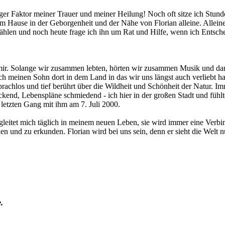
iger Faktor meiner Trauer und meiner Heilung! Noch oft sitze ich Stun
 Hause in der Geborgenheit und der Nähe von Florian alleine. Alleine f
len und noch heute frage ich ihn um Rat und Hilfe, wenn ich Entscheid
mir. Solange wir zusammen lebten, hörten wir zusammen Musik und dann 
ch meinen Sohn dort in dem Land in das wir uns längst auch verliebt ha
 sprachlos und tief berührt über die Wildheit und Schönheit der Natur. 
lickend, Lebenspläne schmiedend - ich hier in der großen Stadt und fü
letzten Gang mit ihm am 7. Juli 2000.
egleitet mich täglich in meinem neuen Leben, sie wird immer eine Verb
en und zu erkunden. Florian wird bei uns sein, denn er sieht die Welt
.