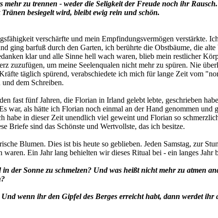
 mehr zu trennen - weder die Seligkeit der Freude noch ihr Rausch.
t Tränen besiegelt wird, bleibt ewig rein und schön.
ungsfähigkeit verschärfte und mein Empfindungsvermögen verstärkte. 
und ging barfuß durch den Garten, ich berührte die Obstbäume, die alte 
Gedanken klar und alle Sinne hell wach waren, blieb mein restlicher Körp
 zuzufügen, um meine Seelenqualen nicht mehr zu spüren. Nie über
äfte täglich spürend, verabschiedete ich mich für lange Zeit vom "norm
n und dem Schreiben.
en fast fünf Jahren, die Florian in Irland gelebt lebte, geschrieben habe
 Es war, als hätte ich Florian noch einmal an der Hand genommen und 
ch habe in dieser Zeit unendlich viel geweint und Florian so schmerzli
e Briefe sind das Schönste und Wertvollste, das ich besitze.
ische Blumen. Dies ist bis heute so geblieben. Jeden Samstag, zur St
waren. Ein Jahr lang behielten wir dieses Ritual bei - ein langes Jahr 
d in der Sonne zu schmelzen? Und was heißt nicht mehr zu atmen ande
n?
n. Und wenn ihr den Gipfel des Berges erreicht habt, dann werdet ih