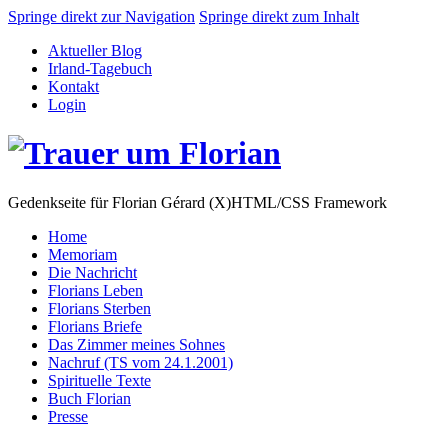
Springe direkt zur Navigation
Springe direkt zum Inhalt
Aktueller Blog
Irland-Tagebuch
Kontakt
Login
Gedenkseite für Florian Gérard (X)HTML/CSS Framework
Home
Memoriam
Die Nachricht
Florians Leben
Florians Sterben
Florians Briefe
Das Zimmer meines Sohnes
Nachruf (TS vom 24.1.2001)
Spirituelle Texte
Buch Florian
Presse