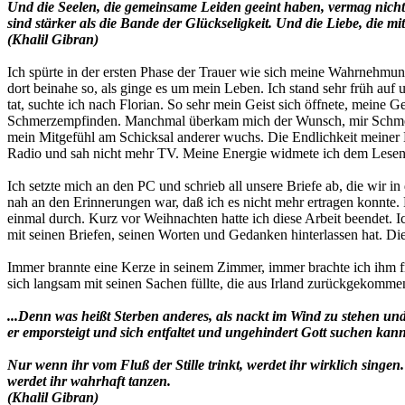
Und die Seelen, die gemeinsame Leiden geeint haben, vermag nichts
sind stärker als die Bande der Glückseligkeit. Und die Liebe, die mi
(Khalil Gibran)
Ich spürte in der ersten Phase der Trauer wie sich meine Wahrnehm
dort beinahe so, als ginge es um mein Leben. Ich stand sehr früh auf 
tat, suchte ich nach Florian. So sehr mein Geist sich öffnete, meine 
Schmerzempfinden. Manchmal überkam mich der Wunsch, mir Schmerz
mein Mitgefühl am Schicksal anderer wuchs. Die Endlichkeit meiner Kr
Radio und sah nicht mehr TV. Meine Energie widmete ich dem Lese
Ich setzte mich an den PC und schrieb all unsere Briefe ab, die wir in d
nah an den Erinnerungen war, daß ich es nicht mehr ertragen konnte.
einmal durch. Kurz vor Weihnachten hatte ich diese Arbeit beendet. I
mit seinen Briefen, seinen Worten und Gedanken hinterlassen hat. Dies
Immer brannte eine Kerze in seinem Zimmer, immer brachte ich ihm fr
sich langsam mit seinen Sachen füllte, die aus Irland zurückgekommen 
...Denn was heißt Sterben anderes, als nackt im Wind zu stehen un
er emporsteigt und sich entfaltet und ungehindert Gott suchen kan
Nur wenn ihr vom Fluß der Stille trinkt, werdet ihr wirklich singe
werdet ihr wahrhaft tanzen.
(Khalil Gibran)